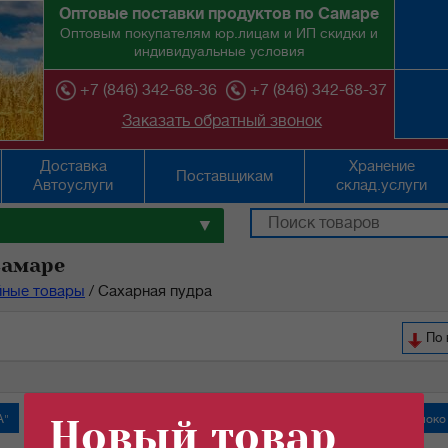
Оптовые поставки продуктов по Самаре
Оптовым покупателям юр.лицам и ИП скидки и
индивидуальные условия
+7 (846) 342-68-36
+7 (846) 342-68-37
Заказать обратный звонок
Доставка
Хранение
Поставщикам
Автоуслуги
склад.услуги
▼
Самаре
йные товары
/
Сахарная пудра
По 
А"
Крабовые палочки
Новый товар
Молоко сгущенное "Алексеевское"
Молоко 