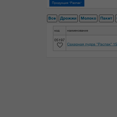
Продукция "Распак"
Все
Дрожжи
Молоко
Пакет
код
наименование
05197
Сахарная пудра "Распак" 15