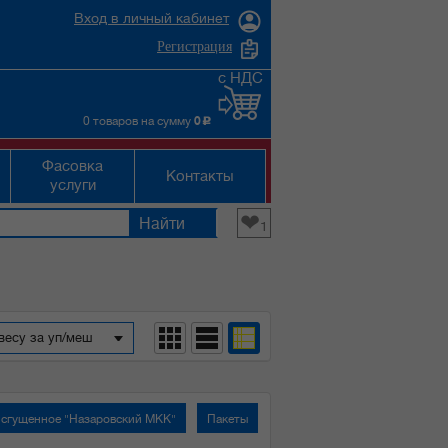
Вход в личный кабинет
Регистрация
с НДС
0 товаров на сумму
0
c
Фасовка
Контакты
услуги
❤
1
весу за уп/меш
сгущенное "Назаровский МКК"
Пакеты