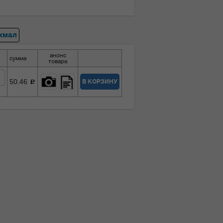
хмал
анонс
сумма
товара
50.46
В КОРЗИНУ
c
3