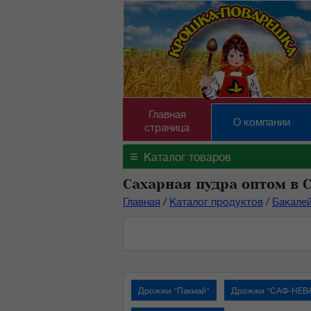
Главная
О компании
страница
≡
Каталог товаров
Сахарная пудра оптом в 
Главная
/
Каталог продуктов
/
Бакале
Дрожжи "Пакмай"
Дрожжи "САФ-НЕВ