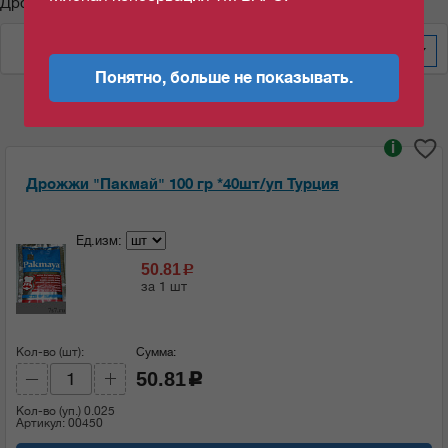
Дрожжи "Пакмай"
По весу за уп/меш
60
Понятно, больше не показывать.
i
Дрожжи "Пакмай" 100 гр *40шт/уп Турция
Ед.изм:
50.81
c
за 1 шт
Кол-во (шт):
Сумма:
50.81
c
Кол-во (уп.)
0.025
Артикул: 00450