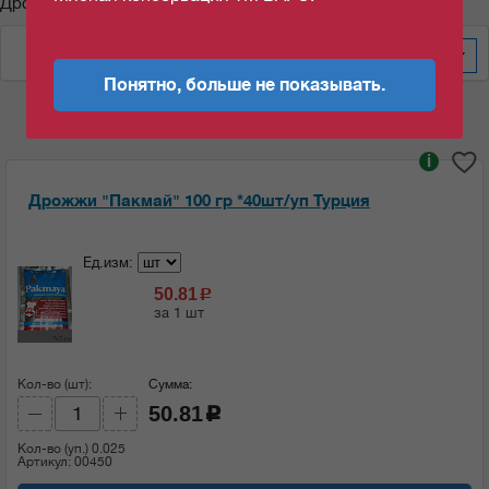
Дрожжи "Пакмай"
По дате добавления
60
Понятно, больше не показывать.
i
Дрожжи "Пакмай" 100 гр *40шт/уп Турция
Ед.изм:
50.81
c
за 1 шт
Кол-во (шт):
Сумма:
50.81
c
Кол-во (уп.)
0.025
Артикул: 00450