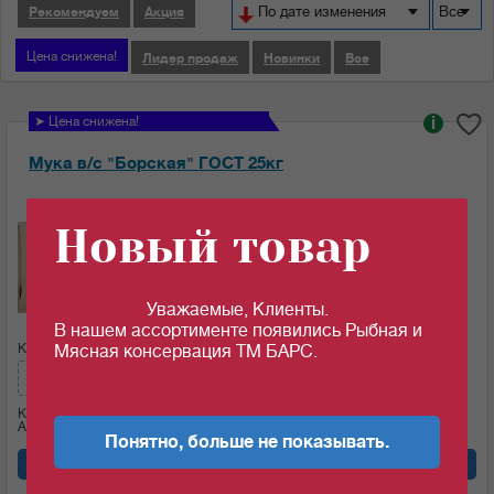
По дате изменения
Все
Рекомендуем
Акция
Цена снижена!
Лидер продаж
Новинки
Все
➤ Цена снижена!
i
Мука в/с "Борская" ГОСТ 25кг
Ед.изм:
Новый товар
28.25
c
за 1 кг
Уважаемые, Клиенты.
В нашем ассортименте появились Рыбная и
Кол-во (меш.):
Сумма:
Мясная консервация ТМ БАРС.
706.25
c
Кол-во (кг)
25
Артикул: 09243
Понятно, больше не показывать.
Добавить в корзину