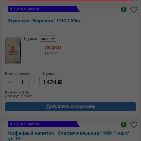
➤ Цена снижена!
i
Мука в/с "Борская" ГОСТ 50кг
Ед.изм:
28.48
c
за 1 кг
Кол-во (меш.):
Сумма:
1424
c
Кол-во (кг)
50
Артикул: 05525
Добавить в корзину
➤ Цена снижена!
i
Кофейный напиток "Старая мельница" 100г *14шт/
уп ТУ