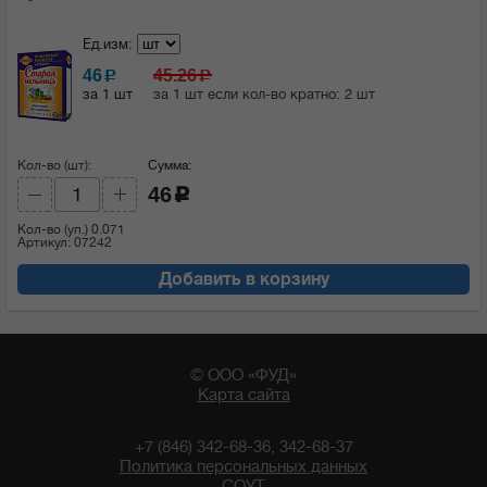
Ед.изм:
46
45.26
c
c
за 1 шт
за 1 шт если кол-во кратно: 2 шт
Кол-во (шт):
Сумма:
46
c
Кол-во (уп.)
0.071
Артикул: 07242
Добавить в корзину
© ООО «ФУД»
Карта сайта
+7 (846) 342-68-36, 342-68-37
Политика персональных данных
СОУТ