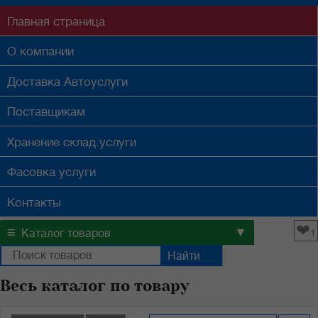
Главная
страница
О компании
Доставка
Автоуслуги
Поставщикам
Хранение
склад.услуги
Фасовка
услуги
Контакты
❤
≡
▼
Каталог товаров
1
Весь каталог по товару