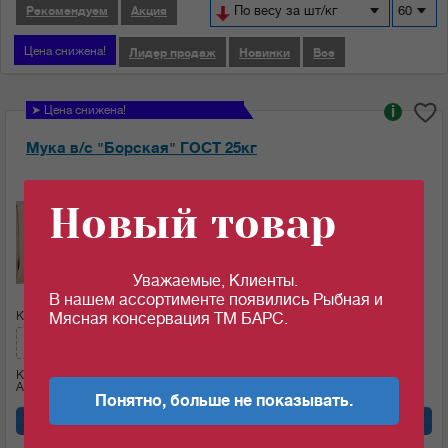
По весу за шт/кг
60
Рекомендуем
Акция
Цена снижена!
Лидер продаж
Новинки
Все
➤ Цена снижена!
i
Мука в/с "Борская" ГОСТ 25кг
Ед.изм:
Новый товар
28.25
c
за 1 кг
Уважаемые, Клиенты.
В нашем ассортименте появились Рыбная и
Кол-во (меш.):
Сумма:
Мясная консервация ТМ БАРС.
706.25
c
Кол-во (кг)
25
Артикул: 09243
Понятно, больше не показывать.
Добавить в корзину