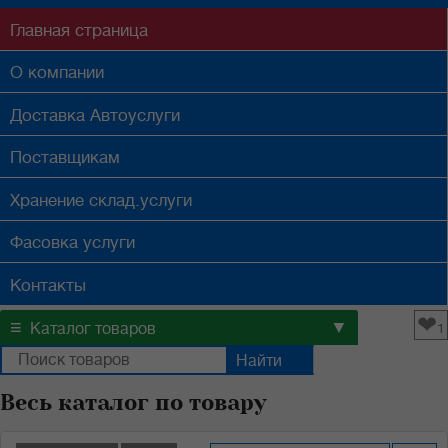
Главная
страница
О компании
Доставка
Автоуслуги
Поставщикам
Хранение
склад.услуги
Фасовка
услуги
Контакты
❤
≡
▼
Каталог товаров
1
Весь каталог по товару