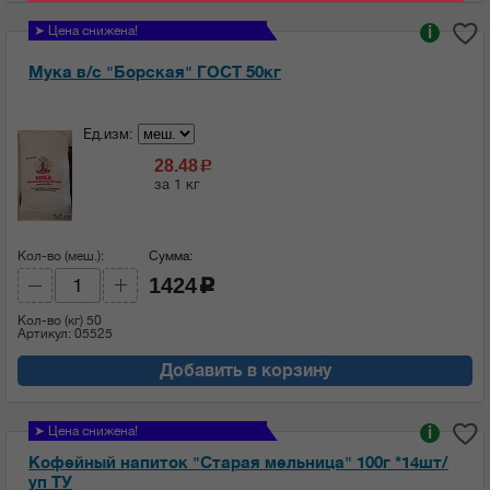
➤ Цена снижена!
i
Мука в/с "Борская" ГОСТ 50кг
Ед.изм:
28.48
c
за 1 кг
Кол-во (меш.):
Сумма:
1424
c
Кол-во (кг)
50
Артикул: 05525
Добавить в корзину
➤ Цена снижена!
i
Кофейный напиток "Старая мельница" 100г *14шт/
уп ТУ