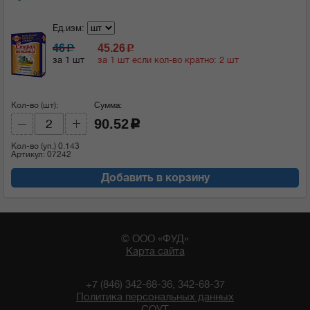
Ед.изм:
46
45.26
c
c
за 1 шт
за 1 шт если кол-во кратно: 2 шт
Кол-во (шт):
Сумма:
90.52
c
Кол-во (уп.)
0.143
Артикул: 07242
Добавить в корзину
© ООО «ФУД»
Карта сайта
+7 (846) 342-68-36, 342-68-37
Политика персональных данных
СОУТ