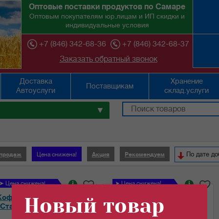
Оптовые поставки продуктов по Самаре
Оптовым покупателям юр.лицам и ИП скидки и
индивидуальные условия
+7 (846) 342-68-36
+7 (846) 342-68-37
Заказать обратный звонок
Доставка
Хранение
Поставщикам
Автоуслуги
склад.услуги
▼
По дате д
 продаж
Цена снижена!
Акция
Рекомендуем
➤ Цена снижена!
i
➤ Цена снижена!
i
Кофейный напиток
Мука в/с "Борская"
Новый товар
"Старая мельница"...
ГОСТ 50кг