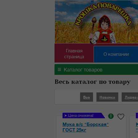
Главная
О компании
страница
≡
Каталог товаров
Весь каталог по товару
Все
Новинки
Лидер
➤ Цена снижена!
i
Мука в/с "Борская"
ГОСТ 25кг