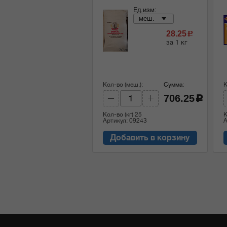
Ед.изм:
меш.
28.25
c
за 1 кг
Кол-во (меш.):
Сумма:
К
706.25
c
Кол-во (кг)
25
К
Артикул: 09243
А
Добавить в корзину