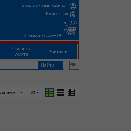
Вход в личный кабинет
Регистрация
с НДС
0 товаров на сумму
0
c
Фасовка
Контакты
услуги
❤
1
обавления
60