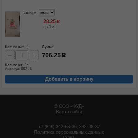
Ед.изм:
28.25
c
за 1 кг
Кол-во (меш.):
Сумма:
706.25
c
Кол-во (кг)
25
Артикул: 09243
Добавить в корзину
© ООО «ФУД»
Карта сайта
+7 (846) 342-68-36, 342-68-37
Политика персональных данных
СОУТ