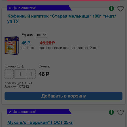
➤ Цена снижена!
i
Кофейный напиток "Старая мельница" 100г *14шт/
уп ТУ
Ед.изм:
46
45.26
c
c
за 1 шт
за 1 шт если кол-во кратно: 2 шт
Кол-во (шт):
Сумма:
46
c
Кол-во (уп.)
0.071
Артикул: 07242
Добавить в корзину
➤ Цена снижена!
i
Мука в/с "Борская" ГОСТ 25кг