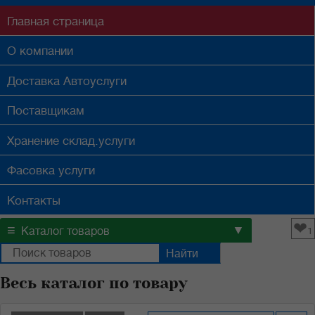
Главная
страница
О компании
Доставка
Автоуслуги
Поставщикам
Хранение
склад.услуги
Фасовка
услуги
Контакты
❤
≡
▼
Каталог товаров
1
Весь каталог по товару