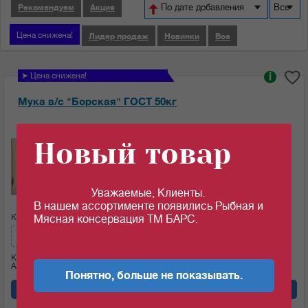
По дате добавления
Все
Рекомендуем
Акция
Цена снижена!
Лидер продаж
Новинки
Все
➤ Цена снижена!
i
Мука в/с "Борская" ГОСТ 50кг
Ед.изм:
Новый товар
28.48
c
за 1 кг
Уважаемые, Клиенты.
В нашем ассортименте появились Рыбная и
Кол-во (меш.):
Сумма:
Мясная консервация ТМ БАРС.
1424
c
Кол-во (кг)
50
Артикул: 05525
Понятно, больше не показывать.
Добавить в корзину