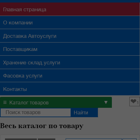
Главная
страница
О компании
Доставка
Автоуслуги
Поставщикам
Хранение
склад.услуги
Фасовка
услуги
Контакты
❤
≡
▼
Каталог товаров
1
Весь каталог по товару