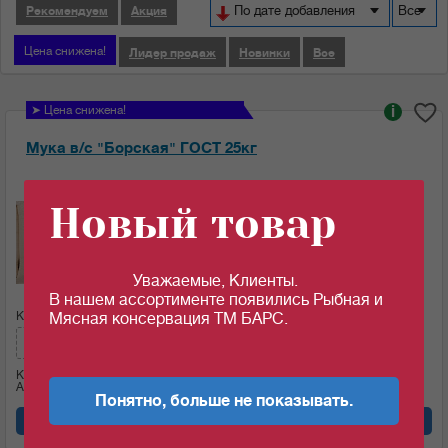
По дате добавления
Все
Рекомендуем
Акция
Цена снижена!
Лидер продаж
Новинки
Все
➤ Цена снижена!
i
Мука в/с "Борская" ГОСТ 25кг
Ед.изм:
Новый товар
28.25
c
за 1 кг
Уважаемые, Клиенты.
В нашем ассортименте появились Рыбная и
Кол-во (меш.):
Сумма:
Мясная консервация ТМ БАРС.
706.25
c
Кол-во (кг)
25
Артикул: 09243
Понятно, больше не показывать.
Добавить в корзину