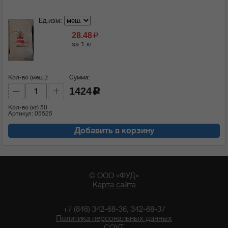
Ед.изм:
28.48
c
за 1 кг
Кол-во (меш.):
Сумма:
1424
c
Кол-во (кг)
50
Артикул: 05525
Добавить в корзину
© ООО «ФУД»
Карта сайта
+7 (846) 342-68-36, 342-68-37
Политика персональных данных
СОУТ