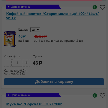
➤ Цена снижена!
i
Кофейный напиток "Старая мельница" 100г *14шт/
уп ТУ
Ед.изм:
46
45.26
c
c
за 1 шт
за 1 шт если кол-во кратно: 2 шт
Кол-во (шт):
Сумма:
46
c
Кол-во (уп.)
0.071
Артикул: 07242
Добавить в корзину
➤ Цена снижена!
i
Мука в/с "Борская" ГОСТ 50кг