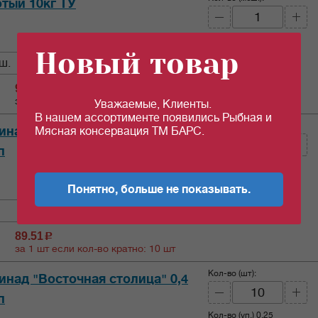
тый 10кг ТУ
Кол-во (кг)
10
Новый товар
ш.
98.97
c
за 1 кг
Уважаемые, Клиенты.
В нашем ассортименте появились Рыбная и
Кол-во (шт):
над "Восточная столица" 0,8
Мясная консервация ТМ БАРС.
п
Кол-во (уп.)
0.5
Понятно, больше не показывать.
89.51
c
за 1 шт если кол-во кратно: 10 шт
Кол-во (шт):
над "Восточная столица" 0,4
п
Кол-во (уп.)
0.25