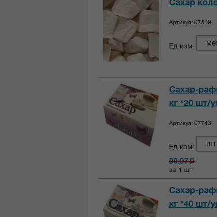
Сахар коло
Артикул: 07519
ме
Ед.изм:
Сахар-рафи
кг *20 шт/у
Артикул: 07743
шт
Ед.изм:
90.97
c
за 1 шт
Сахар-рафи
кг *40 шт/у