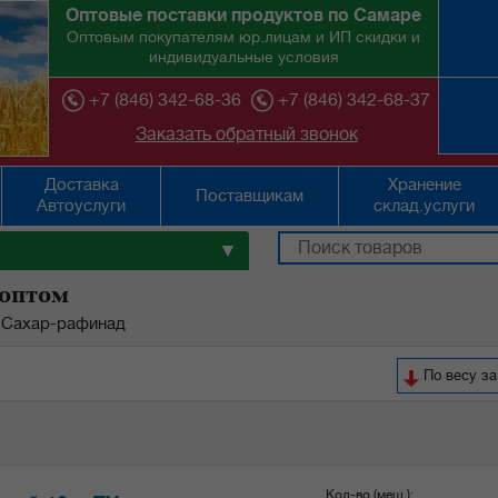
Оптовые поставки продуктов по Самаре
Оптовым покупателям юр.лицам и ИП скидки и
индивидуальные условия
+7 (846) 342-68-36
+7 (846) 342-68-37
Заказать обратный звонок
Доставка
Хранение
Поставщикам
Автоуслуги
склад.услуги
▼
 оптом
Сахар-рафинад
По весу за
Кол-во (меш.):