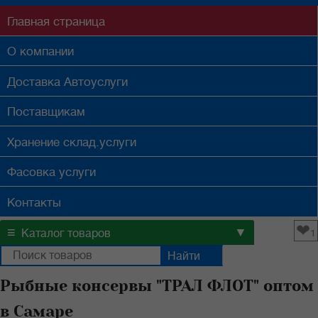
Главная
страница
О компании
Доставка
Автоуслуги
Поставщикам
Хранение
склад.услуги
Фасовка
услуги
Контакты
❤
≡
▼
Каталог товаров
1
Рыбные консервы "ТРАЛ ФЛОТ" оптом
в Самаре