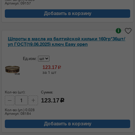
Артикул: 09157
Добавить в корзину
i
Шпроты в масле из балтийской кильки 160гр*36шт/
уп ГОСТ(19.06.2025) ключ Easy open
Ед.изм:
123.17
c
за 1 шт
Кол-во (шт):
Сумма:
123.17
c
Кол-во (уп.)
0.028
Артикул: 08184
Добавить в корзину