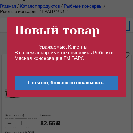
Главная
/
Каталог продуктов
/
Рыбные консервы
/
Рыбные консервы "ТРАЛ ФЛОТ"
Новый товар
По весу за уп/меш
200
Уважаемые, Клиенты.
В нашем ассортименте появились Рыбная и
i
Мясная консервация ТМ БАРС.
Шпроты в масле "Прибалтийские" с головой
160гр*36шт/уп ТУ (30.06.2025)
Ед.изм:
Понятно, больше не показывать.
82.55
c
за 1 шт
Кол-во (шт):
Сумма:
82.55
c
Кол-во (уп.)
0.028