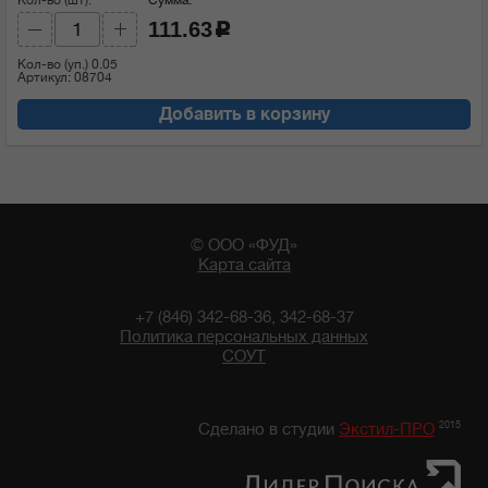
111.63
c
Кол-во (уп.)
0.05
Артикул: 08704
Добавить в корзину
© ООО «ФУД»
Карта сайта
+7 (846) 342-68-36, 342-68-37
Политика персональных данных
СОУТ
13:14 08/08/2026
2015
Сделано в студии
Экстил-ПРО