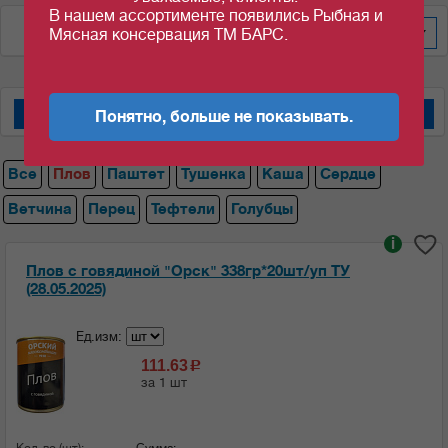
В нашем ассортименте появились Рыбная и
По дате добавления
100
Мясная консервация ТМ БАРС.
Понятно, больше не показывать.
Мясные консервы "Барс"
Мясные консервы "Орский мясокомбинат"
Все
Плов
Паштет
Тушенка
Каша
Сердце
Ветчина
Перец
Тефтели
Голубцы
i
Плов с говядиной "Орск" 338гр*20шт/уп ТУ
(28.05.2025)
Ед.изм:
111.63
c
за 1 шт
Кол-во (шт):
Сумма: