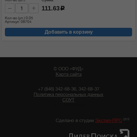
111.63
c
Кол-во (уп.)
0.05
Артикул: 08704
Добавить в корзину
© ООО «ФУД»
Карта сайта
+7 (846) 342-68-36, 342-68-37
Политика персональных данных
СОУТ
10:47 06/08/2026
2015
Сделано в студии
Экстил-ПРО