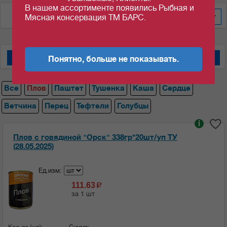
В нашем ассортименте появились Рыбная и
По дате добавления
200
Мясная консервация ТМ БАРС.
Понятно, больше не показывать.
Мясные консервы "Барс"
Мясные консервы "Орский мясокомбинат"
Все
Плов
Паштет
Тушенка
Каша
Сердце
Ветчина
Перец
Тефтели
Голубцы
i
Плов с говядиной "Орск" 338гр*20шт/уп ТУ
(28.05.2025)
Ед.изм:
111.63
c
за 1 шт
Кол-во (шт):
Сумма: