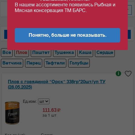
В нашем ассортименте появились Рыбная и
По цене за уп/меш
100
Мясная консервация ТМ БАРС.
Понятно, больше не показывать.
Мясные консервы "Барс"
Мясные консервы "Орский мясокомбинат"
Все
Плов
Паштет
Тушенка
Каша
Сердце
Ветчина
Перец
Тефтели
Голубцы
i
Плов с говядиной "Орск" 338гр*20шт/уп ТУ
(28.05.2025)
Ед.изм:
111.63
c
за 1 шт
Кол-во (шт):
Сумма: