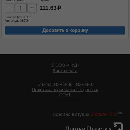
111.63
c
Кол-во (уп.)
0.05
Артикул: 08704
Добавить в корзину
© ООО «ФУД»
Карта сайта
+7 (846) 342-68-36, 342-68-37
Политика персональных данных
СОУТ
13:53 09/08/2026
2015
Сделано в студии
Экстил-ПРО