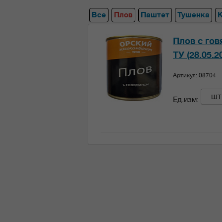
Все
Плов
Паштет
Тушенка
Плов с гов
ТУ (28.05.2
Артикул: 08704
шт
Ед.изм: