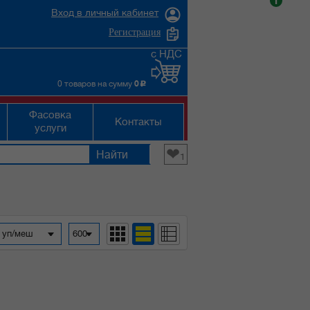
i
Вход в личный кабинет
Регистрация
с НДС
0 товаров на сумму
0
c
Фасовка
Контакты
услуги
❤
1
а уп/меш
600