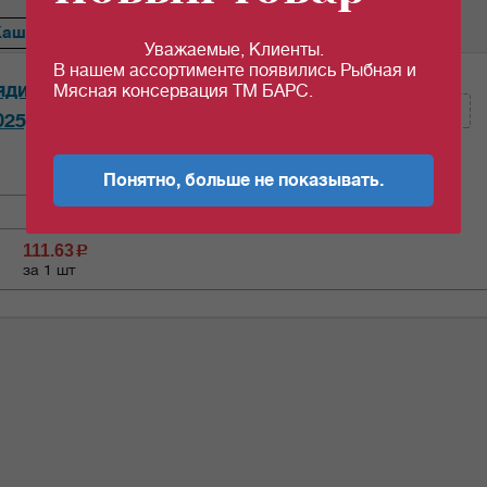
Каша
Сердце
Ветчина
Перец
Тефтели
Голубцы
Уважаемые, Клиенты.
В нашем ассортименте появились Рыбная и
Кол-во (шт):
ядиной "Орск" 338гр*20шт/уп
Мясная консервация ТМ БАРС.
025)
Кол-во (уп.)
0.05
Понятно, больше не показывать.
111.63
c
за 1 шт