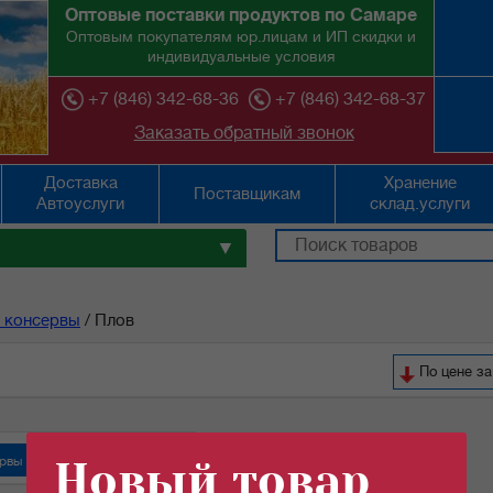
Оптовые поставки продуктов по Самаре
Оптовым покупателям юр.лицам и ИП скидки и
индивидуальные условия
+7 (846) 342-68-36
+7 (846) 342-68-37
Заказать обратный звонок
Доставка
Хранение
Поставщикам
Автоуслуги
склад.услуги
▼
 консервы
/
Плов
По цене з
рвы "Орский мясокомбинат"
Новый товар