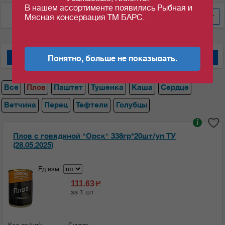
В нашем ассортименте появились Рыбная и
По цене за уп/меш
200
Мясная консервация ТМ БАРС.
Понятно, больше не показывать.
Мясные консервы "Барс"
Мясные консервы "Орский мясокомбинат"
Все
Плов
Паштет
Тушенка
Каша
Сердце
Ветчина
Перец
Тефтели
Голубцы
i
Плов с говядиной "Орск" 338гр*20шт/уп ТУ
(28.05.2025)
Ед.изм:
111.63
c
за 1 шт
Кол-во (шт):
Сумма: