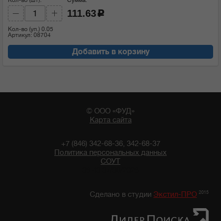
111.63
c
Кол-во (уп.)
0.05
Артикул: 08704
Добавить в корзину
© ООО «ФУД»
Карта сайта
+7 (846) 342-68-36, 342-68-37
Политика персональных данных
СОУТ
06:40 07/08/2026
2015
Сделано в студии
Экстил-ПРО