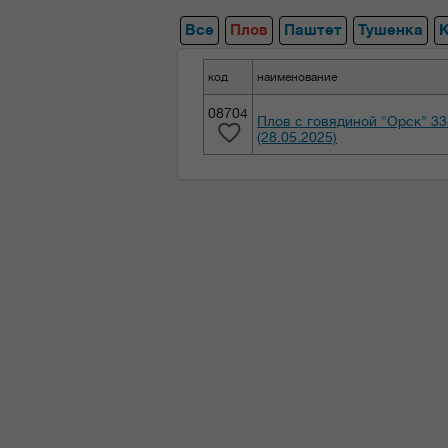
Все
Плов
Паштет
Тушенка
код
наименование
08704
Плов с говядиной "Орск" 33
(28.05.2025)