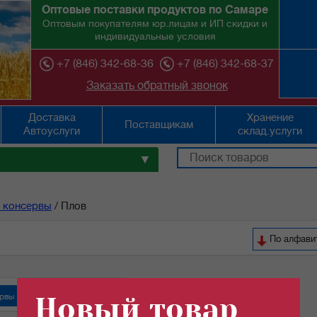
Оптовые поставки продуктов по Самаре
Оптовым покупателям юр.лицам и ИП скидки и
индивидуальные условия
+7 (846) 342-68-36
+7 (846) 342-68-37
Заказать обратный звонок
Доставка
Хранение
Поставщикам
Автоуслуги
склад.услуги
▼
 консервы
/
Плов
По ал
рвы "Орский мясокомбинат"
Новый товар