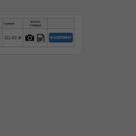
анонс
сумма
товара
111.63
В КОРЗИНУ
c