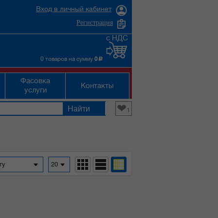
Вход в личный кабинет
Регистрация
с НДС
0 товаров на сумму
0
c
Фасовка
Контакты
услуги
❤
1
фавиту
20