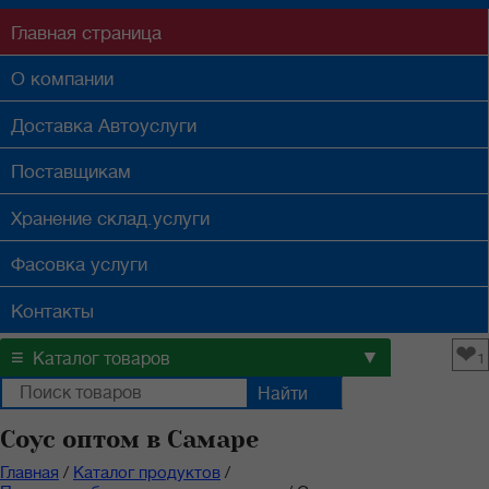
Главная
страница
О компании
Доставка
Автоуслуги
Поставщикам
Хранение
склад.услуги
Фасовка
услуги
Контакты
❤
≡
▼
Каталог товаров
1
Соус оптом в Самаре
Главная
/
Каталог продуктов
/