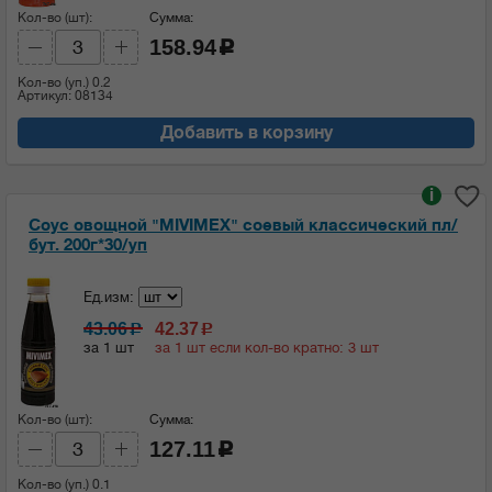
Кол-во (шт):
Сумма:
158.94
c
Кол-во (уп.)
0.2
Артикул: 08134
Добавить в корзину
i
Соус овощной "MIVIMEX" соевый классический пл/
бут. 200г*30/уп
Ед.изм:
43.06
42.37
c
c
за 1 шт
за 1 шт если кол-во кратно: 3 шт
Кол-во (шт):
Сумма:
127.11
c
Кол-во (уп.)
0.1