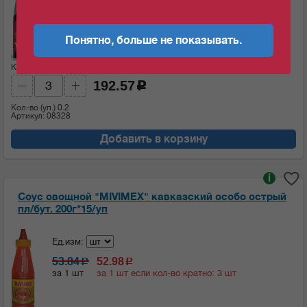
65.23
64.19
c
c
за 1 шт
за 1 шт если кол-во кратно: 3 шт
Понятно, больше не показывать.
Кол-во (шт):
Сумма:
192.57
c
Кол-во (уп.)
0.2
Артикул: 08328
Добавить в корзину
i
Соус овощной "MIVIMEX" кавказский особо острый
пл/бут. 200г*15/уп
Ед.изм:
53.84
52.98
c
c
за 1 шт
за 1 шт если кол-во кратно: 3 шт