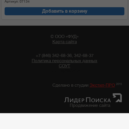
Артикул: 07134
Добавить в корзину
© ООО «ФУД»
Карта сайта
+7 (846) 342-68-36, 342-68-37
Политика персональных данных
СОУТ
13:31 09/08/2026
2015
Сделано в студии
Экстил-ПРО
Продвижение сайта
Главная
/
Каталог продуктов
/
Продукция быстрого приготовления
/
Соус