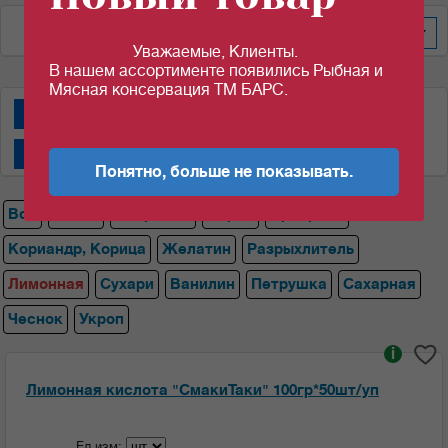
По цене за уп/меш
100
Уважаемые, Клиенты.
В нашем ассортименте появились Рыбная и
Мясная консервация ТМ БАРС.
Специи "АВС"
Специи "Магги""
Специи "СмакиТаки"
Специи "Спецаромат"
Понятно, больше не показывать.
Все
Магги
Лавровый
Перец
Приправа
Кориандр, Корица
Желатин
Разрыхлитель
Лимонная
Сухари
Ванилин
Петрушка
Сахарная
Чеснок
Укроп
i
Лимонная кислота "СмакиТаки" 100гр*50шт/уп
Ед.изм: