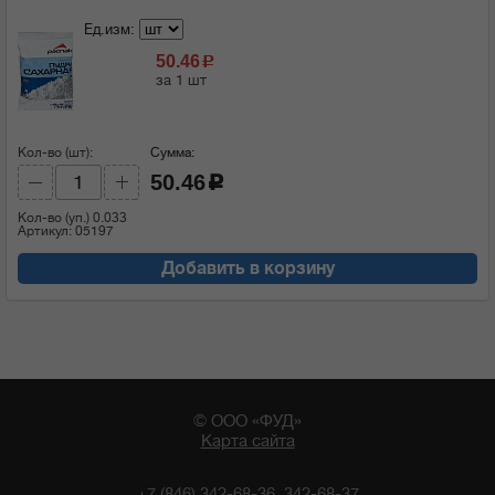
Ед.изм:
50.46
c
за 1 шт
Кол-во (шт):
Сумма:
50.46
c
Кол-во (уп.)
0.033
Артикул: 05197
Добавить в корзину
© ООО «ФУД»
Карта сайта
+7 (846) 342-68-36, 342-68-37