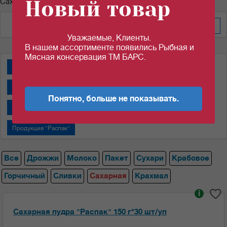
Новый товар
Сахарная пудра
По весу за уп/меш
Уважаемые, Клиенты.
В нашем ассортименте появились Рыбная и
Мясная консервация ТМ БАРС.
Дрожжи "Пакмай"
Дрожжи "САФ-НЕВА"
Крабовые палочки
Молоко сгущенное "Алексеевское"
Понятно, больше не показывать.
Молоко сгущенное "Назаровский МКК"
Пакеты
Продукция "Распак"
Все
Дрожжи
Молоко
Пакет
Сухари
Крабовое
Горчичный
Сливки
Сахарная
Крахмал
i
Сахарная пудра "Распак" 150 г*30 шт/уп