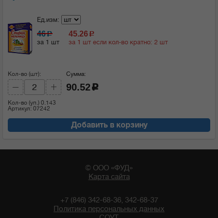
Ед.изм:
46
45.26
c
c
за 1 шт
за 1 шт если кол-во кратно: 2 шт
Кол-во (шт):
Сумма:
90.52
c
Кол-во (уп.)
0.143
Артикул: 07242
Добавить в корзину
© ООО «ФУД»
Карта сайта
+7 (846) 342-68-36, 342-68-37
Политика персональных данных
СОУТ