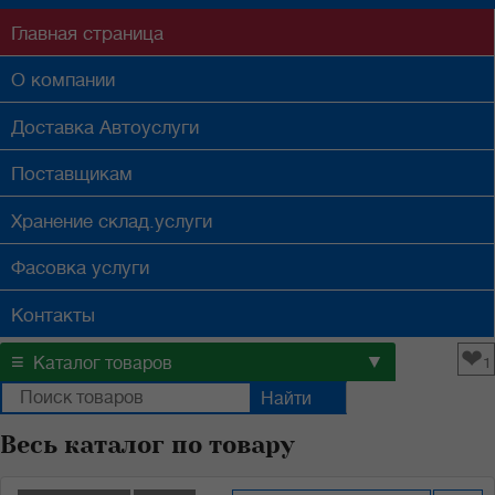
Главная
страница
О компании
Доставка
Автоуслуги
Поставщикам
Хранение
склад.услуги
Фасовка
услуги
Контакты
❤
≡
▼
Каталог товаров
1
Весь каталог по товару