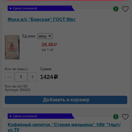
➤ Цена снижена!
i
Мука в/с "Борская" ГОСТ 50кг
Ед.изм:
28.48
c
за 1 кг
Кол-во (меш.):
Сумма:
1424
c
Кол-во (кг)
50
Артикул: 05525
Добавить в корзину
➤ Цена снижена!
i
Кофейный напиток "Старая мельница" 100г *14шт/
уп ТУ