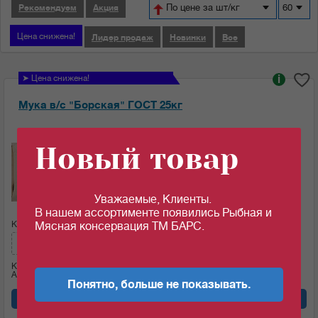
По цене за шт/кг
60
Рекомендуем
Акция
Цена снижена!
Лидер продаж
Новинки
Все
➤ Цена снижена!
i
Мука в/с "Борская" ГОСТ 25кг
Ед.изм:
Новый товар
28.25
c
за 1 кг
Уважаемые, Клиенты.
В нашем ассортименте появились Рыбная и
Кол-во (меш.):
Сумма:
Мясная консервация ТМ БАРС.
706.25
c
Кол-во (кг)
25
Артикул: 09243
Понятно, больше не показывать.
Добавить в корзину