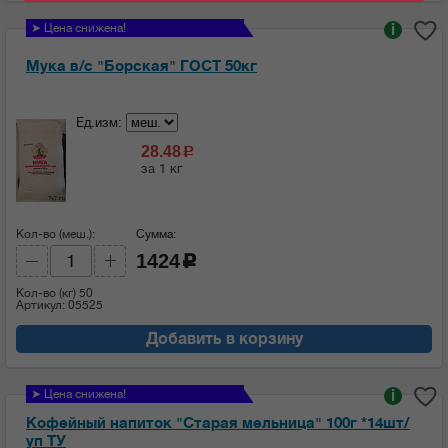
➤ Цена снижена!
i
Мука в/с "Борская" ГОСТ 50кг
Ед.изм:
28.48
c
за 1 кг
Кол-во (меш.):
Сумма:
1424
c
Кол-во (кг)
50
Артикул: 05525
Добавить в корзину
➤ Цена снижена!
i
Кофейный напиток "Старая мельница" 100г *14шт/
уп ТУ