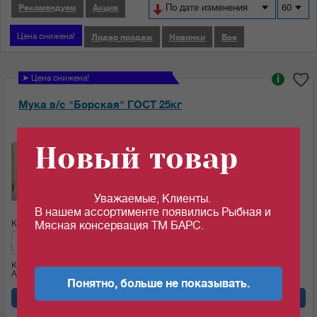
По дате изменения
60
Рекомендуем
Акция
Цена снижена!
Лидер продаж
Новинки
Все
➤ Цена снижена!
i
Мука в/с "Борская" ГОСТ 25кг
Ед.изм:
Новый товар
28.25
c
за 1 кг
Уважаемые, Клиенты.
В нашем ассортименте появились Рыбная и
Кол-во (меш.):
Сумма:
Мясная консервация ТМ БАРС.
706.25
c
Кол-во (кг)
25
Артикул: 09243
Понятно, больше не показывать.
Добавить в корзину