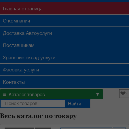
Главная
страница
О компании
Доставка
Автоуслуги
Поставщикам
Хранение
склад.услуги
Фасовка
услуги
Контакты
❤
≡
▼
Каталог товаров
1
Весь каталог по товару