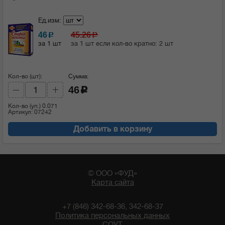
Ед.изм:
46
45.26
c
c
за 1 шт
за 1 шт если кол-во кратно: 2 шт
Кол-во (шт):
Сумма:
46
c
Кол-во (уп.)
0.071
Артикул: 07242
Добавить в корзину
© ООО «ФУД»
Карта сайта
+7 (846) 342-68-36, 342-68-37
Политика персональных данных
СОУТ