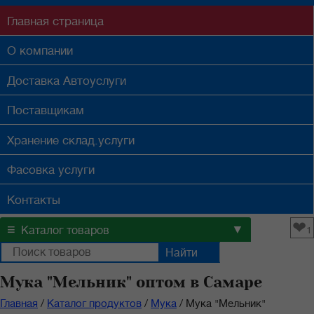
Главная
страница
О компании
Доставка
Автоуслуги
Поставщикам
Хранение
склад.услуги
Фасовка
услуги
Контакты
❤
≡
▼
Каталог товаров
1
Мука "Мельник" оптом в Самаре
Главная
/
Каталог продуктов
/
Мука
/
Мука "Мельник"