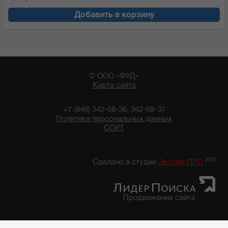
Добавить в корзину
© ООО «ФУД»
Карта сайта
+7 (846) 342-68-36, 342-68-37
Политика персональных данных
СОУТ
13:00 09/08/2026
2015
Сделано в студии
Экстил-ПРО
Продвижение сайта
Главная
/
Каталог продуктов
/
Мука
/
Мука "Мельник"