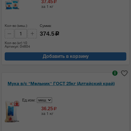
37.45
c
за 1 кг
Кол-во (меш.):
Сумма:
374.5
c
Кол-во (кг)
10
Артикул: 04604
Добавить в корзину
i
Мука в/с "Мельник" ГОСТ 25кг (Алтайский край)
Ед.изм:
36.25
c
за 1 кг