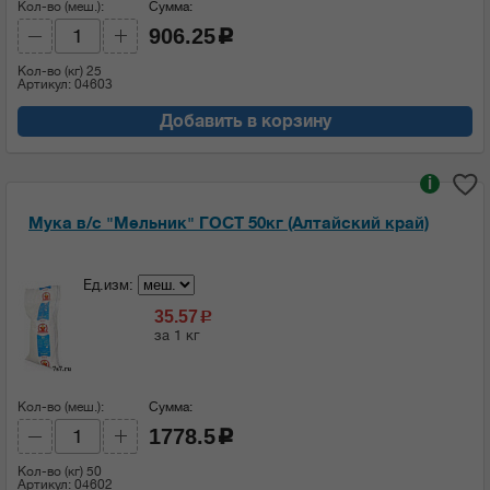
Кол-во (меш.):
Сумма:
906.25
c
Кол-во (кг)
25
Артикул: 04603
Добавить в корзину
i
Мука в/с "Мельник" ГОСТ 50кг (Алтайский край)
Ед.изм:
35.57
c
за 1 кг
Кол-во (меш.):
Сумма:
1778.5
c
Кол-во (кг)
50
Артикул: 04602