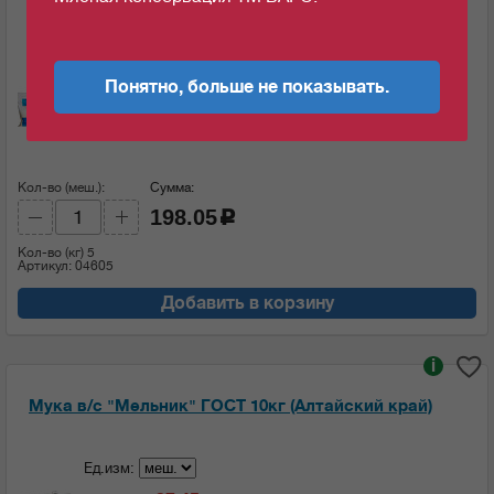
Мука в/с "Мельник" ГОСТ 5кг (Алтайский край)
Ед.изм:
Понятно, больше не показывать.
39.61
c
за 1 кг
Кол-во (меш.):
Сумма:
198.05
c
Кол-во (кг)
5
Артикул: 04605
Добавить в корзину
i
Мука в/с "Мельник" ГОСТ 10кг (Алтайский край)
Ед.изм: