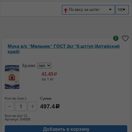
По весу за шт/кг
100
i
Мука в/с "Мельник" ГОСТ 2кг *6 шт/уп (Алтайский
край)
Ед.изм:
41.45
c
за 1 кг
Кол-во (пал.):
Сумма:
497.4
c
Кол-во (кг)
12
Артикул: 04606
Добавить в корзину