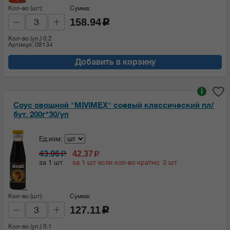
Кол-во (шт):
Сумма:
158.94
c
Кол-во (уп.)
0.2
Артикул: 08134
Добавить в корзину
i
Соус овощной "MIVIMEX" соевый классический пл/
бут. 200г*30/уп
Ед.изм:
43.06
42.37
c
c
за 1 шт
за 1 шт если кол-во кратно: 3 шт
Кол-во (шт):
Сумма:
127.11
c
Кол-во (уп.)
0.1