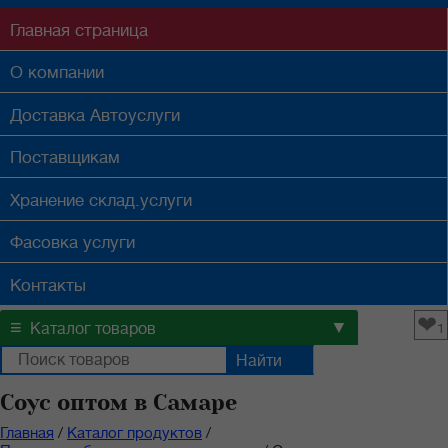
Главная
страница
О компании
Доставка
Автоуслуги
Поставщикам
Хранение
склад.услуги
Фасовка
услуги
Контакты
❤
≡
▼
Каталог товаров
1
Соус оптом в Самаре
Главная
/
Каталог продуктов
/