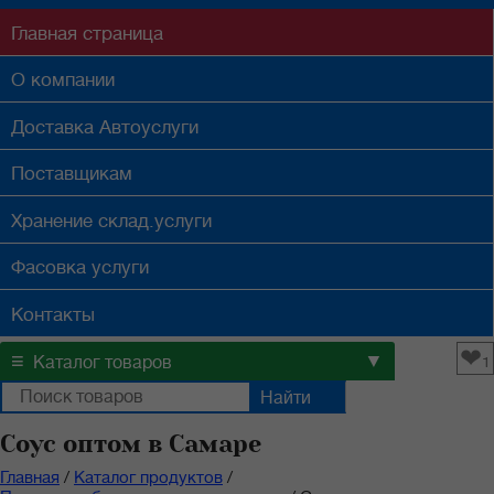
Главная
страница
О компании
Доставка
Автоуслуги
Поставщикам
Хранение
склад.услуги
Фасовка
услуги
Контакты
❤
≡
▼
Каталог товаров
1
Соус оптом в Самаре
Главная
/
Каталог продуктов
/