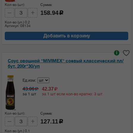
Кол-во (шт):
Сумма:
158.94
c
Кол-во (уп.)
0.2
Артикул: 08134
Добавить в корзину
i
Соус овощной "MIVIMEX" соевый классический пл/
бут. 200г*30/уп
Ед.изм:
43.06
42.37
c
c
за 1 шт
за 1 шт если кол-во кратно: 3 шт
Кол-во (шт):
Сумма:
127.11
c
Кол-во (уп.)
0.1