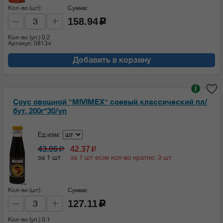
Кол-во (шт):
Сумма:
158.94
c
Кол-во (уп.)
0.2
Артикул: 08134
Добавить в корзину
i
Соус овощной "MIVIMEX" соевый классический пл/
бут. 200г*30/уп
Ед.изм:
43.06
42.37
c
c
за 1 шт
за 1 шт если кол-во кратно: 3 шт
Кол-во (шт):
Сумма:
127.11
c
Кол-во (уп.)
0.1