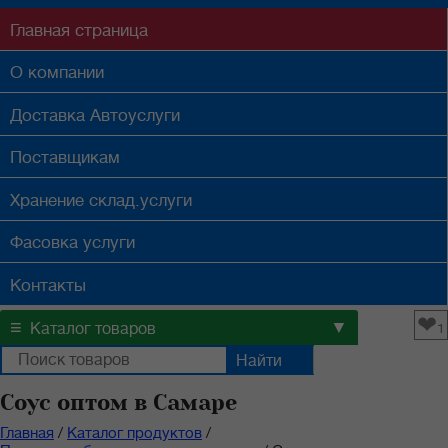
Главная
страница
О компании
Доставка
Автоуслуги
Поставщикам
Хранение
склад.услуги
Фасовка
услуги
Контакты
❤
≡
▼
Каталог товаров
1
Соус оптом в Самаре
Главная
/
Каталог продуктов
/