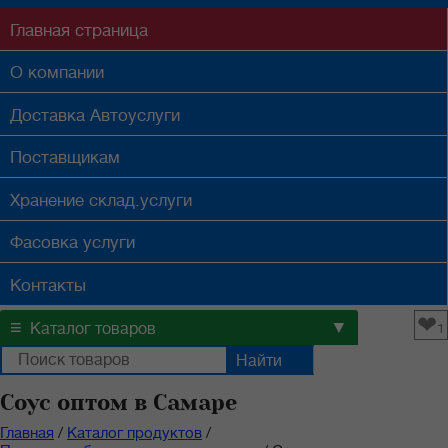
Главная
страница
О компании
Доставка
Автоуслуги
Поставщикам
Хранение
склад.услуги
Фасовка
услуги
Контакты
❤
≡
▼
Каталог товаров
1
Соус оптом в Самаре
Главная
/
Каталог продуктов
/