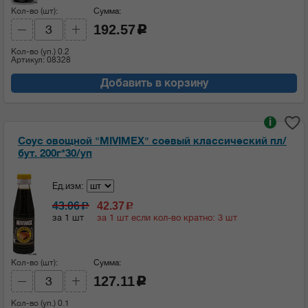
Кол-во (шт):
Сумма:
192.57
c
Кол-во (уп.)
0.2
Артикул: 08328
Добавить в корзину
i
Соус овощной "MIVIMEX" соевый классический пл/
бут. 200г*30/уп
Ед.изм:
43.06
42.37
c
c
за 1 шт
за 1 шт если кол-во кратно: 3 шт
Кол-во (шт):
Сумма:
127.11
c
Кол-во (уп.)
0.1