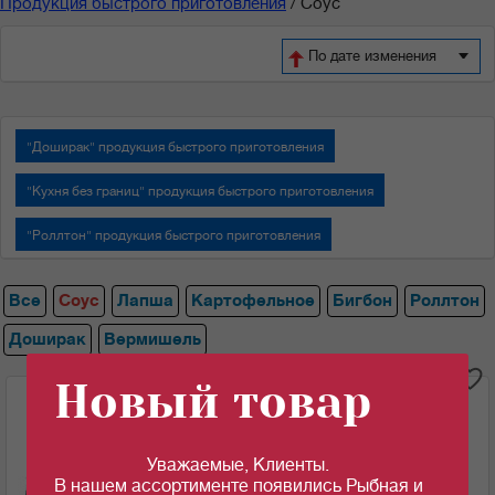
Продукция быстрого приготовления
/
Соус
По дате изменения
"Доширак" продукция быстрого приготовления
"Кухня без границ" продукция быстрого приготовления
"Роллтон" продукция быстрого приготовления
Все
Соус
Лапша
Картофельное
Бигбон
Роллтон
Доширак
Вермишель
i
Новый товар
Соус овощной "MIVIMEX" терияки пл/бут. 200г*15/уп
Уважаемые, Клиенты.
Ед.изм:
В нашем ассортименте появились Рыбная и