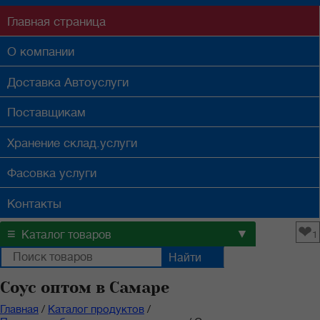
Главная
страница
О компании
Доставка
Автоуслуги
Поставщикам
Хранение
склад.услуги
Фасовка
услуги
Контакты
❤
≡
▼
Каталог товаров
1
Соус оптом в Самаре
Главная
/
Каталог продуктов
/